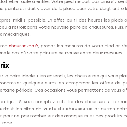
doit être facile à enfiler. Votre pied ne doit pas ainsi s’y sent
ne pointure, il doit y avoir de la place pour votre doigt entre 
près-midi si possible. En effet, au fil des heures les pieds
peu à l’étroit dans votre nouvelle paire de chaussures. Puis
tes mécaniques.
comme
chaussexpo.fr
, prenez les mesures de votre pied et ré
ans le cas où votre pointure se trouve entre deux mesures.
rix
er la paire idéale. Bien entendu, les chaussures qui vous pl
’économiser quelques euros en comparant les offres de plu
taine période. Ces occasions vous permettent de vous offrir
en ligne. Si vous comptez acheter des chaussures de marqu
surtout les sites de
vente de chaussures
et autres entre
nt pour ne pas tomber sur des arnaqueurs et des produits c
-robe.