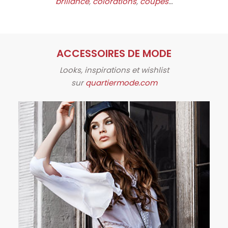
brillance
,
colorations
,
coupes
…
ACCESSOIRES DE MODE
Looks, inspirations et wishlist
sur
quartiermode.com