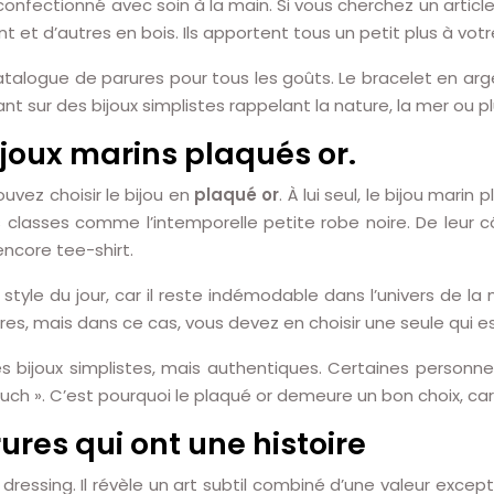
confectionné avec soin à la main. Si vous cherchez un article
 et d’autres en bois. Ils apportent tous un petit plus à votre
 catalogue de parures pour tous les goûts. Le bracelet en a
 sur des bijoux simplistes rappelant la nature, la mer ou pl
ijoux marins plaqués or.
ouvez choisir le bijou en
plaqué or
. À lui seul, le bijou mari
 classes comme l’intemporelle petite robe noire. De leur
encore tee-shirt.
 style du jour, car il reste indémodable dans l’univers de 
s, mais dans ce cas, vous devez en choisir une seule qui es
s bijoux simplistes, mais authentiques. Certaines personne
ch ». C’est pourquoi le plaqué or demeure un bon choix, car i
ures qui ont une histoire
 dressing. Il révèle un art subtil combiné d’une valeur exce