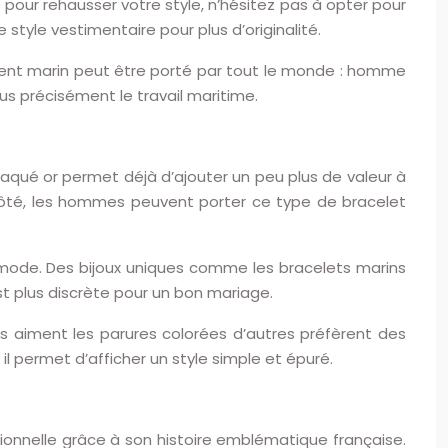
 pour rehausser votre style, n’hésitez pas à opter pour
 style vestimentaire pour plus d’originalité.
rgent marin peut être porté par tout le monde : homme
us précisément le travail maritime.
n plaqué or permet déjà d’ajouter un peu plus de valeur à
 côté, les hommes peuvent porter ce type de bracelet
la mode. Des bijoux uniques comme les bracelets marins
t plus discrète pour un bon mariage.
s aiment les parures colorées d’autres préfèrent des
l permet d’afficher un style simple et épuré.
ptionnelle grâce à son histoire emblématique française.