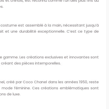
ls et chinois, est reconnu comme l’un des plus fins au
s.
e costume est assemblé à la main, nécessitant jusqu’à
it et une durabilité exceptionnelle. C’est ce type de
 de gamme. Les créations exclusives et innovantes sont
 créant des pièces intemporelles.
nel, créé par Coco Chanel dans les années 1950, reste
la mode féminine. Ces créations emblématiques sont
ons de luxe.