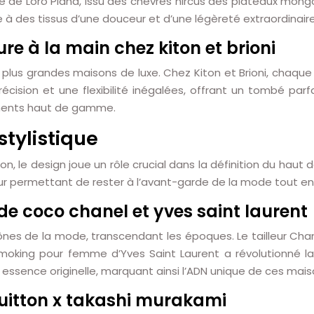
 de Loro Piana, issu des chèvres hircus des plateaux mongo
 à des tissus d’une douceur et d’une légèreté extraordinaire
ure à la main chez kiton et brioni
 plus grandes maisons de luxe. Chez Kiton et Brioni, chaqu
cision et une flexibilité inégalées, offrant un tombé parfa
tements haut de gamme.
stylistique
n, le design joue un rôle crucial dans la définition du haut
eur permettant de rester à l’avant-garde de la mode tout en
 de coco chanel et yves saint laurent
ônes de la mode, transcendant les époques. Le tailleur Cha
moking pour femme d’Yves Saint Laurent a révolutionné 
ssence originelle, marquant ainsi l’ADN unique de ces mais
 vuitton x takashi murakami