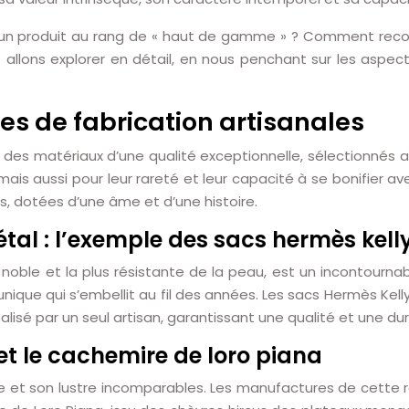
 un produit au rang de « haut de gamme » ? Comment reconna
llons explorer en détail, en nous penchant sur les aspects 
es de fabrication artisanales
es matériaux d’une qualité exceptionnelle, sélectionnés av
 mais aussi pour leur rareté et leur capacité à se bonifier 
s, dotées d’une âme et d’une histoire.
étal : l’exemple des sacs hermès kell
s noble et la plus résistante de la peau, est un incontournab
 unique qui s’embellit au fil des années. Les sacs Hermès Ke
alisé par un seul artisan, garantissant une qualité et une dur
 et le cachemire de loro piana
se et son lustre incomparables. Les manufactures de cette r