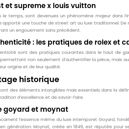
t et supreme x louis vuitton
ns le temps, sont devenues un phénomène majeur dans l’indu
 a apporté une touche de street art au luxe traditionnel. D
nérant un engouement sans précédent.
enticité : les pratiques de rolex et ca
enticité sont des pratiques courantes dans le haut de gamme
rmettant non seulement d’authentifier la pièce, mais aussi d
eur origine et de leur qualité.
tage historique
 sont des éléments intangibles mais essentiels dans la dé
radition d’excellence et de savoir-faire.
 de goyard et moynat
arnent l’essence même du luxe intemporel. Goyard, fondée
on en génération. Moynat, créée en 1849, est réputée pou