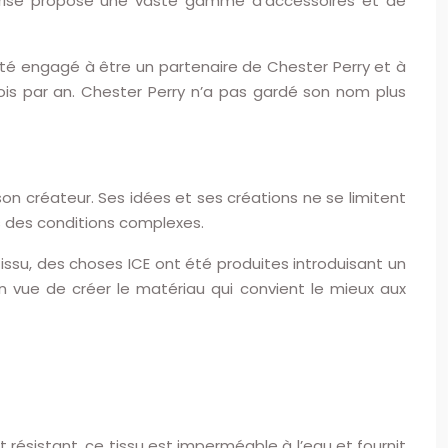
prise propose une vaste gamme d’accessoires et de
it été engagé à être un partenaire de Chester Perry et à
is par an. Chester Perry n’a pas gardé son nom plus
son créateur. Ses idées et ses créations ne se limitent
 des conditions complexes.
issu, des choses ICE ont été produites introduisant un
n vue de créer le matériau qui convient le mieux aux
 résistant, ce tissu est imperméable à l’eau et fournit