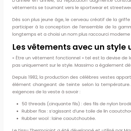
D’année en année, sa réputation augmente constam
vêtements se tournant vers le sportwear et streetwea
Dès son plus jeune âge, le cerveau créatif de la griffe
participer à la conception de l’ensemble de la gam
longtemps et a choisi un nom plus raccourci moderne
Les vêtements avec un style 
« Être un vêtement fonctionnel » tel est la devise de 
pas uniquement sur le style. Massimo a également dé
Depuis 1982, la production des célèbres vestes appart
élément changeant de teinte selon la température. A
exigences de la veste à savoir :
50 threads (cinquante fils) : des fils de nylon brod
Rubber flax : s’agissant d’une toile de lin caoutcho
Rubber wool : laine caoutchoutée.
Le tissu Thermojoint a été développé et utilisé par Ma