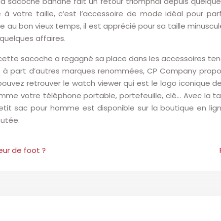
a sacoche banane fait un retour triomphal depuis quelq
à votre taille, c’est l’accessoire de mode idéal pour par
au bon vieux temps, il est apprécié pour sa taille minuscu
uelques affaires.
 cette sacoche a regagné sa place dans les accessoires tend
. Mis à part d’autres marques renommées, CP Company propo
us pouvez retrouver le watch viewer qui est le logo iconiqu
 votre téléphone portable, portefeuille, clé… Avec la taill
e petit sac pour homme est disponible sur la boutique en
ane est ajoutée.
eur de foot ?