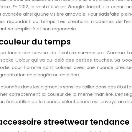
re. En 2012, la veste « Visior Google Jacket » a connu un
u avancée ainsi qu’une visière amovible. Pour satisfaire ple
 répondant au temps. Les créations modernes de l’entrep
dant sa simplicité et son ergonomie.
couleur du temps
arque lance son service de teinture sur-mesure. Comme to
espoke Colour qui va au-delà des petites touches. Sa Goo
hoodie pour homme sont colorés avec une nuance précise
pigmentation en plongée ou en pièce.
ionnés dans les pigments sans les tailler dans des étoffes
gner correctement la couleur de la même manière. L’ensei
e, un échantillon de la nuance sélectionnée est envoyé au clie
accessoire streetwear tendance