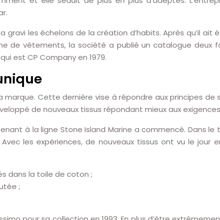
ment et elle séduit de plus en plus d’adeptes. L’entre
r.
 a gravi les échelons de la création d’habits. Après qu’il a
me de vêtements, la société a publié un catalogue deux fo
 qui est CP Company en 1979.
unique
la marque. Cette dernière vise à répondre aux principes de 
veloppé de nouveaux tissus répondant mieux aux exigences
enant à la ligne Stone Island Marine a commencé. Dans le t
vec les expériences, de nouveaux tissus ont vu le jour e
és dans la toile de coton ;
utée ;
ssimo pour sa collection en 1993. En plus d’être extrêmement